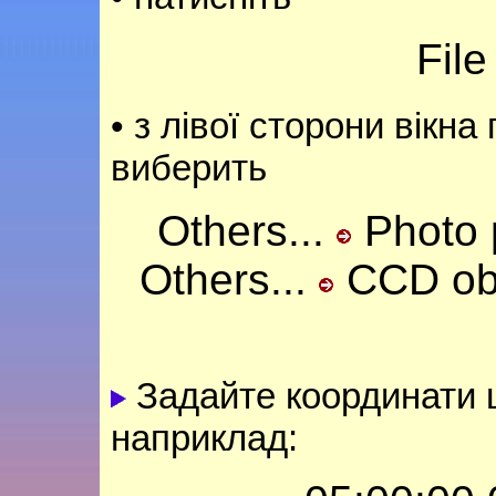
Fil
• з лівої сторони вікна 
виберить
Others...
Photo p
Others...
CCD obs
Задайте координати ц
наприклад: